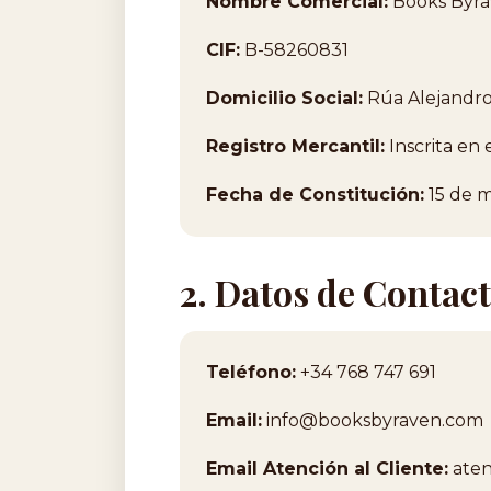
Nombre Comercial:
Books Byr
CIF:
B-58260831
Domicilio Social:
Rúa Alejandro
Registro Mercantil:
Inscrita en 
Fecha de Constitución:
15 de 
2. Datos de Contac
Teléfono:
+34 768 747 691
Email:
info@booksbyraven.com
Email Atención al Cliente:
ate