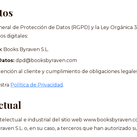
tos
ral de Protección de Datos (RGPD) y la Ley Orgánica 3
s digitales:
:
Books Byraven S.L.
Datos:
dpd@booksbyraven.com
tención al cliente y cumplimiento de obligaciones legale
estra
Política de Privacidad
.
ctual
telectual e industrial del sitio web www.booksbyraven.c
aven S.L. o, en su caso, a terceros que han autorizado s